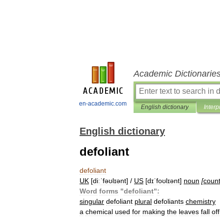
Academic Dictionarie
en-academic.com
English dictionary
Interp
English dictionary
defoliant
defoliant
UK
[
diːˈfəʊlɪənt
] /
US
[
dɪˈfoʊlɪənt
]
noun
[
coun
Word
forms
"
defoliant
"
:
singular
defoliant
plural
defoliants
chemistry
a
chemical
used
for
making
the
leaves
fall
off