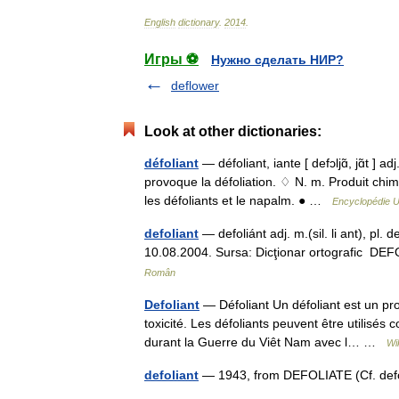
English
dictionary
.
2014
.
Игры ⚽
Нужно сделать НИР?
deflower
Look at other dictionaries:
défoliant
— défoliant, iante [ defɔljɑ̃, jɑ̃t ] a
provoque la défoliation. ♢ N. m. Produit chimi
les défoliants et le napalm. ● …
Encyclopédie U
defoliant
— defoliánt adj. m.(sil. li ant), pl. d
10.08.2004. Sursa: Dicţionar ortografic DEF
Român
Defoliant
— Défoliant Un défoliant est un prod
toxicité. Les défoliants peuvent être utilis
durant la Guerre du Viêt Nam avec l… …
Wi
defoliant
— 1943, from DEFOLIATE (Cf. defo