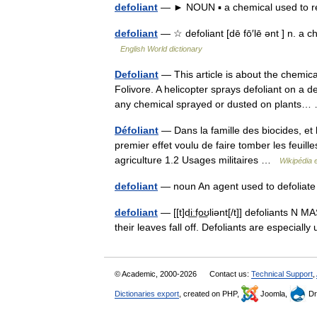
defoliant
— ► NOUN ▪ a chemical used to r
defoliant
— ☆ defoliant [dē fō′lē ənt ] n. a 
English World dictionary
Defoliant
— This article is about the chemica
Folivore. A helicopter sprays defoliant on a d
any chemical sprayed or dusted on plant
Défoliant
— Dans la famille des biocides, et 
premier effet voulu de faire tomber les feuill
agriculture 1.2 Usages militaires …
Wikipédia 
defoliant
— noun An agent used to defoliate
defoliant
— [[t]di͟ːfo͟ʊliənt[/t]] defoliants N
their leaves fall off. Defoliants are especi
© Academic, 2000-2026
Contact us:
Technical Support
,
Dictionaries export
, created on PHP,
Joomla,
Dr