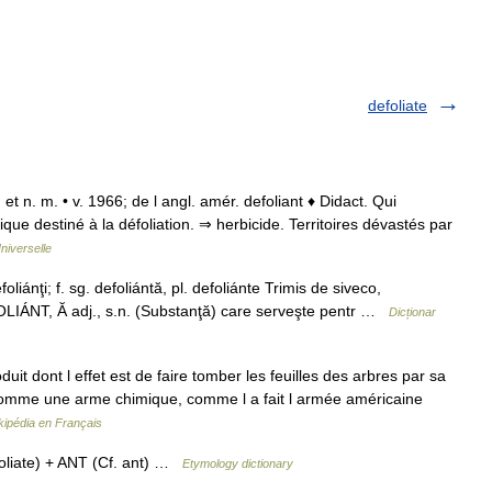
defoliate
dj. et n. m. • v. 1966; de l angl. amér. defoliant ♦ Didact. Qui
que destiné à la défoliation. ⇒ herbicide. Territoires dévastés par
niverselle
efoliánţi; f. sg. defoliántă, pl. defoliánte Trimis de siveco,
OLIÁNT, Ă adj., s.n. (Substanţă) care serveşte pentr …
Dicționar
uit dont l effet est de faire tomber les feuilles des arbres par sa
és comme une arme chimique, comme l a fait l armée américaine
kipédia en Français
liate) + ANT (Cf. ant) …
Etymology dictionary