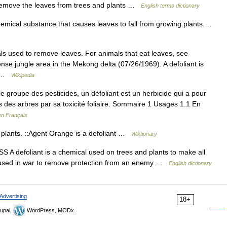
emove the leaves from trees and plants …
English terms dictionary
chemical substance that causes leaves to fall from growing plants …
ls used to remove leaves. For animals that eat leaves, see
ense jungle area in the Mekong delta (07/26/1969). A defoliant is
s… …
Wikipedia
le groupe des pesticides, un défoliant est un herbicide qui a pour
es des arbres par sa toxicité foliaire. Sommaire 1 Usages 1.1 En
en Français
 plants. ::Agent Orange is a defoliant …
Wiktionary
 MASS A defoliant is a chemical used on trees and plants to make all
ally used in war to remove protection from an enemy …
English dictionary
Advertising
18+
upal,
WordPress, MODx.