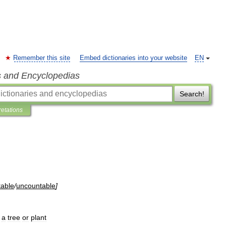
Remember this site
Embed dictionaries into your website
EN
s and Encyclopedias
Search!
retations
table
/
uncountable
]
a
tree
or
plant